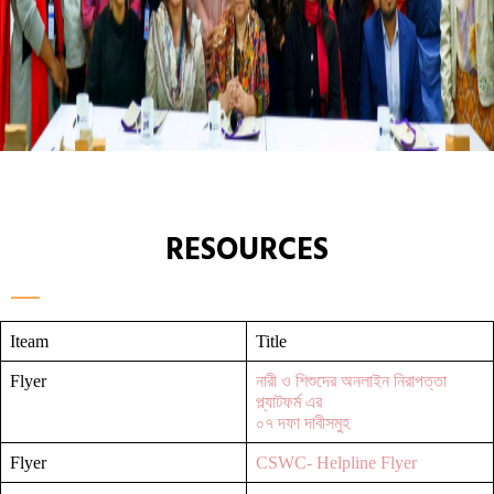
RESOURCES
Iteam
Title
Flyer
নারী ও শিশুদের অনলাইন নিরাপত্তা
প্ল্যাটফর্ম এর
০৭ দফা দাবীসমুহ
Flyer
CSWC- Helpline Flyer