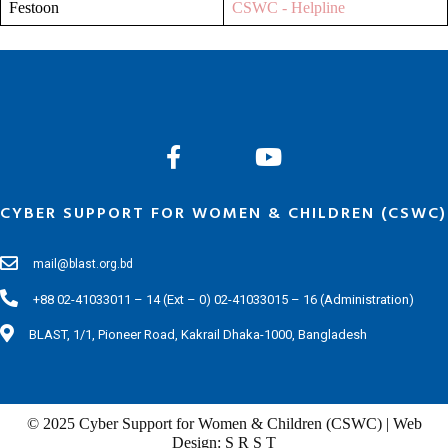
Festoon
CSWC - Helpline
CYBER SUPPORT FOR WOMEN & CHILDREN (CSWC)
mail@blast.org.bd
+88 02-41033011 – 14 (Ext – 0) 02-41033015 – 16 (Administration)
BLAST, 1/1, Pioneer Road, Kakrail Dhaka-1000, Bangladesh
© 2025 Cyber Support for Women & Children (CSWC) | Web
Design: S R S T